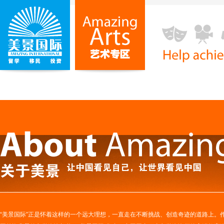
“美景国际”正是怀着这样的一个远大理想，一直走在不断挑战、创造奇迹的道路上。