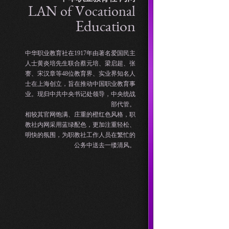
LAN of Vocational
Education
中华职业教育社在1917年由著名爱国民主
人士黄炎培先生联合蔡元培、梁启超、张
謇、宋汉章等48位教育界、实业界知名人
士在上海创立，旨在推动中国职业教育事
业。现归中共中央书记处领导，中央统战
部代管。
相较其官网饱满、庄重的橙红色风格，职
教社内网采用蓝绿配色，更加注重轻松、
明快的氛围，为职教社工作人员在繁忙的
公务中送去一缕清风。