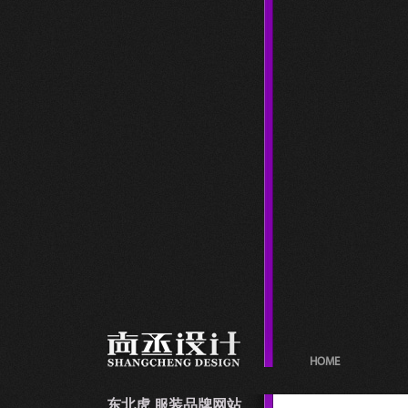
HOME
东北虎 服装品牌网站