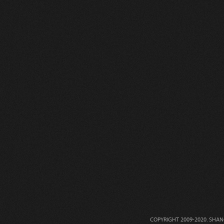
COPYRIGHT 2009-2020. 